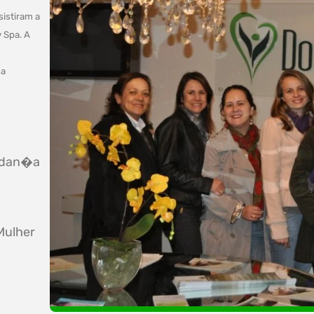
sistiram a
 Spa. A
ua
mudan�a
Mulher