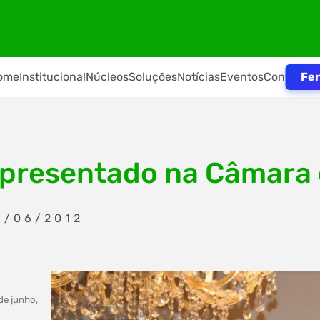
Fer
ome
Institucional
Núcleos
Soluções
Notícias
Eventos
Contato
apresentado na Câmara
1/06/2012
de junho,