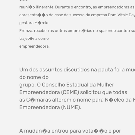
reuni�o itinerante. Durante o encontro, as empreendedoras as
apresenta��o do case de sucesso da empresa Dom Vitale Day
gestora M�rcia
Fronza, recebeu as outras empres�rias no spa onde contou s
trajet�ria como
empreendedora.
Um dos assuntos discutidos na pauta foi a 
do nome do
grupo. O Conselho Estadual da Mulher
Empreendedora (CEME) solicitou que todas
as C�maras alterem o nome para N�cleo da 
Empreendedora (NUME).
A mudan�a entrou para vota��o e por