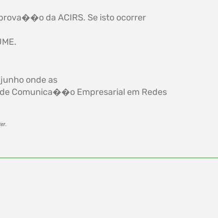
prova��o da ACIRS. Se isto ocorrer
UME.
 junho onde as
 de Comunica��o Empresarial em Redes
ter.