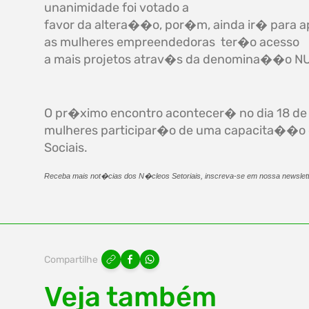
unanimidade foi votado a
favor da altera��o, por�m, ainda ir� para a
as mulheres empreendedoras ter�o acesso
a mais projetos atrav�s da denomina��o N
O pr�ximo encontro acontecer� no dia 18 de
mulheres participar�o de uma capacita��o
Sociais.
Receba mais not�cias dos N�cleos Setoriais, inscreva-se em nossa newslet
Compartilhe
Veja também