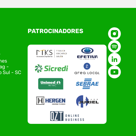
O Polo ACATE-ACIRS, por meio do NIAVI – Núcleo
PATROCINADORES
de Tecnologia da Informação do Alto Vale do
Itajaí, realizou, no dia 21 de julho, o evento
Conexão Tech NIAVI, reunindo empresas de
tecnologia da região para uma noite de
r
networking, conteúdo estratégico e
nes
apresentação de novas iniciativas para o setor.
ag -
O encontro aconteceu em Rio…
 Sul - SC