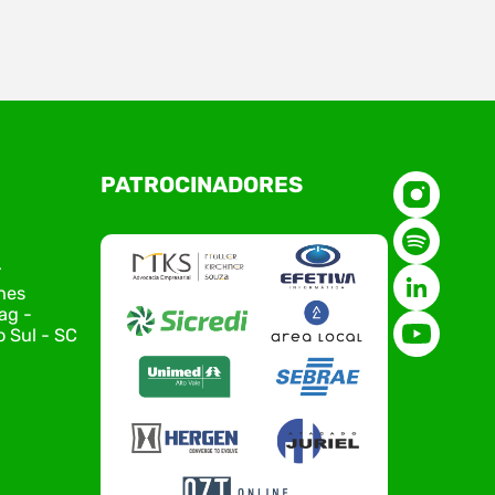
O Polo ACATE-ACIRS, por meio do NIAVI – Núcleo
PATROCINADORES
de Tecnologia da Informação do Alto Vale do
Itajaí, realizou, no dia 21 de julho, o evento
Conexão Tech NIAVI, reunindo empresas de
tecnologia da região para uma noite de
r
networking, conteúdo estratégico e
nes
apresentação de novas iniciativas para o setor.
ag -
O encontro aconteceu em Rio…
 Sul - SC