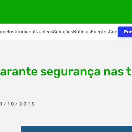
Fer
ome
Institucional
Núcleos
Soluções
Notícias
Eventos
Contato
 garante segurança nas 
0/10/2013