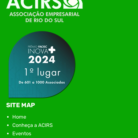
de Tecnologia da Informação do Alto Vale do
Itajaí, realizou, no dia 21 de julho, o evento
Conexão Tech NIAVI, reunindo empresas de
tecnologia da região para uma noite de
networking, conteúdo estratégico e
apresentação de novas iniciativas para o setor. O
encontro aconteceu em Rio…
SITE MAP
Home
Conheça a ACIRS
Eventos