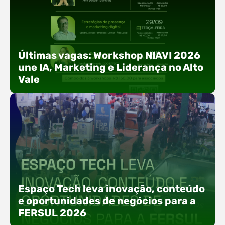
Últimas vagas: Workshop NIAVI 2026
une IA, Marketing e Liderança no Alto
Vale
Com o objetivo de impulsionar a produtividade, a
presença digital e a gestão nas empresas do
Espaço Tech leva inovação, conteúdo
Alto Vale, o Núcleo de Tecnologia da Informação
e oportunidades de negócios para a
(NIAVI), Polo ACATE-ACIRS, realiza a edição
FERSUL 2026
2026 do Workshop NIAVI. O evento foi
estruturado em uma trilha estratégica dividida