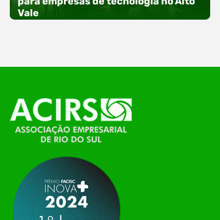
para empresas de tecnologia no Alto
especial voltada à tecnologia, inovação e
Vale
empreendedorismo. Durante os três dias de
feira, o Espaço Tech será um dos palcos
temáticos do…
O Polo ACATE-ACIRS, por meio do NIAVI – Núcleo
de Tecnologia da Informação do Alto Vale do
Itajaí, realizou, no dia 21 de julho, o evento
Conexão Tech NIAVI, reunindo empresas de
tecnologia da região para uma noite de
networking, conteúdo estratégico e
apresentação de novas iniciativas para o setor. O
encontro aconteceu em Rio…