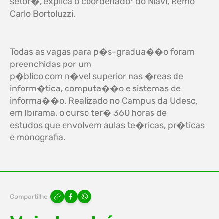
setor�, explica o coordenador do Niavi, Remo
Carlo Bortoluzzi.
Todas as vagas para p�s-gradua��o foram
preenchidas por um
p�blico com n�vel superior nas �reas de
inform�tica, computa��o e sistemas de
informa��o. Realizado no Campus da Udesc,
em Ibirama, o curso ter� 360 horas de
estudos que envolvem aulas te�ricas, pr�ticas
e monografia.
Compartilhe