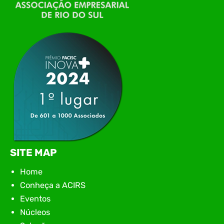
Conexão Tech NIAVI, reunindo empresas de
tecnologia da região para uma noite de
networking, conteúdo estratégico e
apresentação de novas iniciativas para o setor. O
encontro aconteceu em Rio…
SITE MAP
Home
Conheça a ACIRS
Eventos
Núcleos