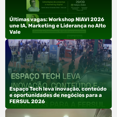
Últimas vagas: Workshop NIAVI 2026
une IA, Marketing e Liderança no Alto
Vale
Com o objetivo de impulsionar a produtividade, a
presença digital e a gestão nas empresas do
Espaço Tech leva inovação, conteúdo
Alto Vale, o Núcleo de Tecnologia da Informação
e oportunidades de negócios para a
(NIAVI), Polo ACATE-ACIRS, realiza a edição
FERSUL 2026
2026 do Workshop NIAVI. O evento foi
estruturado em uma trilha estratégica dividida
em três encontros práticos ao longo dos meses
de setembro e outubro,…