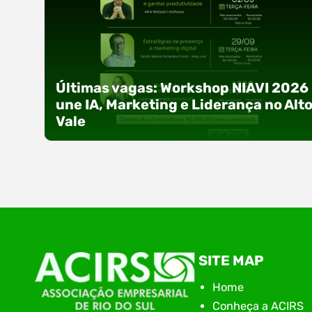
Últimas vagas: Workshop NIAVI 2026
une IA, Marketing e Liderança no Alt
Vale
Com o objetivo de impulsionar a produtividade, 
SITE MAP
presença digital e a gestão nas empresas do
Alto Vale, o Núcleo de Tecnologia da Informação
Home
(NIAVI), Polo ACATE-ACIRS, realiza a edição
Conheça a ACIRS
2026 do Workshop NIAVI. O evento foi