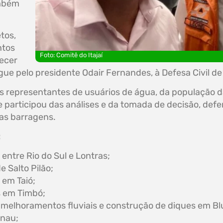
ambém
tos,
ntos
Foto: Comitê do Itajaí
recer
e pelo presidente Odair Fernandes, à Defesa Civil de
es representantes de usuários de água, da população d
ue participou das análises e da tomada de decisão, d
vas barragens.
:
entre Rio do Sul e Lontras;
 Salto Pilão;
 em Taió;
s em Timbó;
s melhoramentos fluviais e construção de diques em Bl
enau;