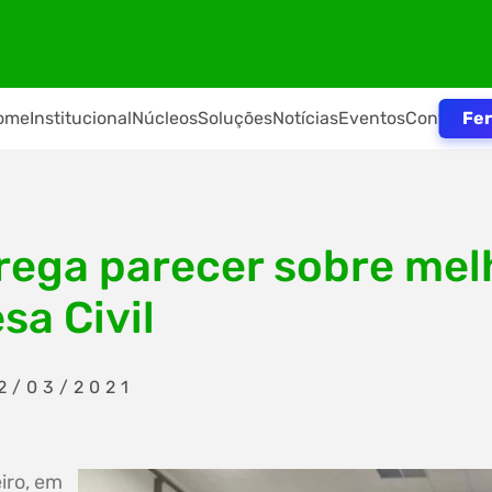
Fer
ome
Institucional
Núcleos
Soluções
Notícias
Eventos
Contato
trega parecer sobre mel
sa Civil
2/03/2021
eiro, em