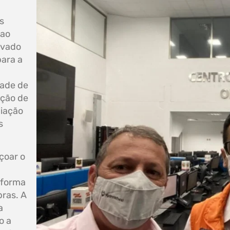
s
 ao
ovado
para a
dade de
ação de
liação
s
içoar o
 forma
ras. A
a
o a