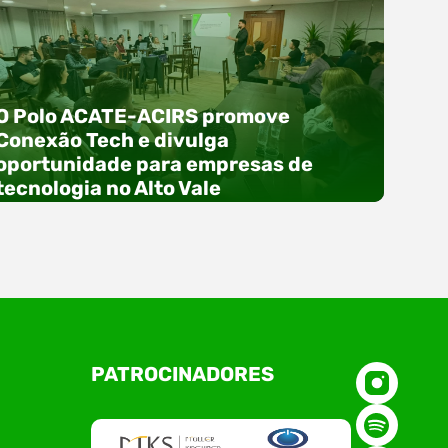
O Polo ACATE-ACIRS promove
Conexão Tech e divulga
oportunidade para empresas de
tecnologia no Alto Vale
O Polo ACATE-ACIRS, por meio do NIAVI – Núcleo
PATROCINADORES
de Tecnologia da Informação do Alto Vale do
Itajaí, realizou, no dia 21 de julho, o evento
Conexão Tech NIAVI, reunindo empresas de
tecnologia da região para uma noite de