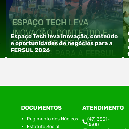
Espaço Tech leva inovação, conteúdo
o
e oportunidades de negócios para a
FERSUL 2026
a
A 15ª FERSUL – Feira Multissetorial do Alto Vale
DOCUMENTOS
ATENDIMENTO
do Itajaí acontece nos dias 12, 13 e 14 de agosto
de 2026, no Centro de Eventos Hermann
Regimento dos Núcleos
(47) 3531-
Purnhagen, e contará com uma programação
0500
Estatuto Social
especial voltada à tecnologia, inovação e