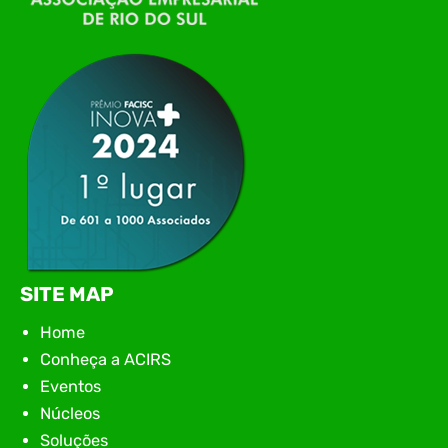
tecnologia da região para uma noite de
networking, conteúdo estratégico e
apresentação de novas iniciativas para o setor. O
encontro aconteceu em Rio…
SITE MAP
Home
Conheça a ACIRS
Eventos
Núcleos
Soluções