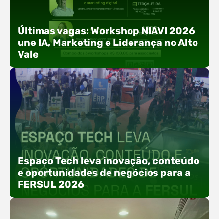
Últimas vagas: Workshop NIAVI 2026
une IA, Marketing e Liderança no Alto
Vale
Com o objetivo de impulsionar a produtividade, a
presença digital e a gestão nas empresas do
Espaço Tech leva inovação, conteúdo
Alto Vale, o Núcleo de Tecnologia da Informação
e oportunidades de negócios para a
(NIAVI), Polo ACATE-ACIRS, realiza a edição
FERSUL 2026
2026 do Workshop NIAVI. O evento foi
estruturado em uma trilha estratégica dividida
em três encontros práticos ao longo dos meses
de setembro e outubro,…