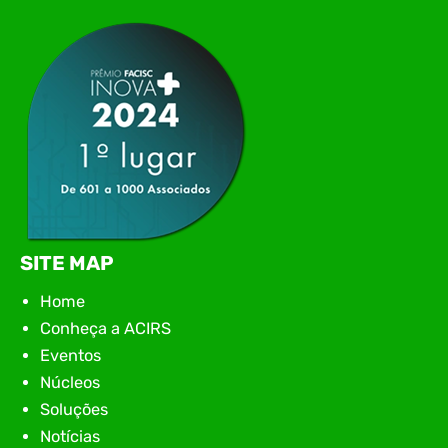
networking, conteúdo estratégico e
apresentação de novas iniciativas para o setor. O
encontro aconteceu em Rio…
SITE MAP
Home
Conheça a ACIRS
Eventos
Núcleos
Soluções
Notícias