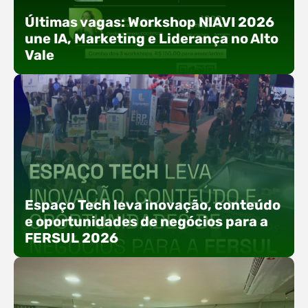
Últimas vagas: Workshop NIAVI 2026
une IA, Marketing e Liderança no Alto
Vale
Com o objetivo de impulsionar a produtividade, a
presença digital e a gestão nas empresas do
Espaço Tech leva inovação, conteúdo
Alto Vale, o Núcleo de Tecnologia da Informação
e oportunidades de negócios para a
(NIAVI), Polo ACATE-ACIRS, realiza a edição
FERSUL 2026
2026 do Workshop NIAVI. O evento foi
estruturado em uma trilha estratégica dividida
em três encontros práticos ao longo dos meses
de setembro e outubro,…