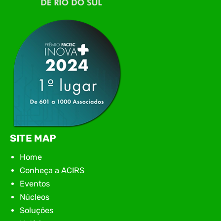
tecnologia da região para uma noite de
networking, conteúdo estratégico e
apresentação de novas iniciativas para o setor. O
encontro aconteceu em Rio…
SITE MAP
Home
Conheça a ACIRS
Eventos
Núcleos
Soluções