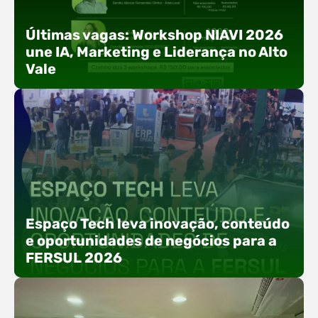
Últimas vagas: Workshop NIAVI 2026
une IA, Marketing e Liderança no Alto
Vale
Com o objetivo de impulsionar a produtividade, a
presença digital e a gestão nas empresas do
Espaço Tech leva inovação, conteúdo
Alto Vale, o Núcleo de Tecnologia da Informação
e oportunidades de negócios para a
(NIAVI), Polo ACATE-ACIRS, realiza a edição
FERSUL 2026
2026 do Workshop NIAVI. O evento foi
estruturado em uma trilha estratégica dividida
em três encontros práticos ao longo dos meses
de setembro e outubro,…