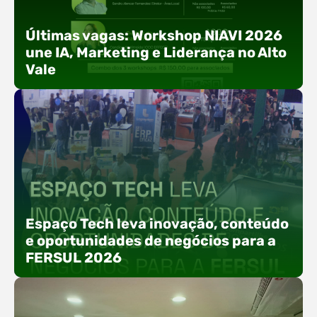
Últimas vagas: Workshop NIAVI 2026
une IA, Marketing e Liderança no Alto
Vale
Com o objetivo de impulsionar a produtividade, a
presença digital e a gestão nas empresas do
Espaço Tech leva inovação, conteúdo
Alto Vale, o Núcleo de Tecnologia da Informação
e oportunidades de negócios para a
(NIAVI), Polo ACATE-ACIRS, realiza a edição
FERSUL 2026
2026 do Workshop NIAVI. O evento foi
estruturado em uma trilha estratégica dividida
em três encontros práticos ao longo dos meses
de setembro e outubro,…