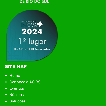
tecnologia da região para uma noite de
networking, conteúdo estratégico e
apresentação de novas iniciativas para o setor. O
encontro aconteceu em Rio…
SITE MAP
Home
Conheça a ACIRS
Eventos
Núcleos
Soluções