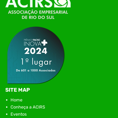
de Tecnologia da Informação do Alto Vale do
Itajaí, realizou, no dia 21 de julho, o evento
Conexão Tech NIAVI, reunindo empresas de
tecnologia da região para uma noite de
networking, conteúdo estratégico e
apresentação de novas iniciativas para o setor. O
encontro aconteceu em Rio…
SITE MAP
Home
Conheça a ACIRS
Eventos