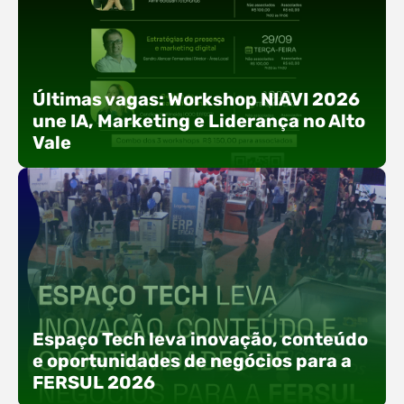
Últimas vagas: Workshop NIAVI 2026
une IA, Marketing e Liderança no Alto
Vale
Com o objetivo de impulsionar a produtividade, a
presença digital e a gestão nas empresas do
Espaço Tech leva inovação, conteúdo
Alto Vale, o Núcleo de Tecnologia da Informação
e oportunidades de negócios para a
(NIAVI), Polo ACATE-ACIRS, realiza a edição
FERSUL 2026
2026 do Workshop NIAVI. O evento foi
estruturado em uma trilha estratégica dividida