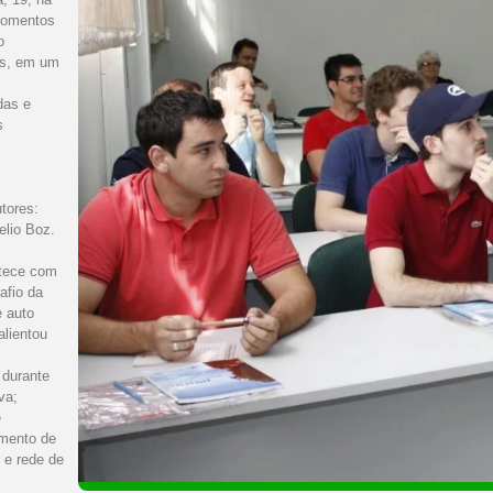
momentos
o
as, em um
das e
s
tores:
elio Boz.
ntece com
afio da
 auto
lientou
 durante
va;
e
mento de
 e rede de