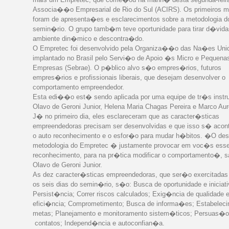
Associa��o Empresarial de Rio do Sul (ACIRS). Os primeiros 
foram de apresenta�es e esclarecimentos sobre a metodologia d
semin�rio. O grupo tamb�m teve oportunidade para tirar d�vid
ambiente din�mico e descontra�do.
O Empretec foi desenvolvido pela Organiza��o das Na�es Uni
implantado no Brasil pelo Servi�o de Apoio �s Micro e Pequena
Empresas (Sebrae). O p�blico alvo s�o empres�rios, futuros
empres�rios e profissionais liberais, que desejam desenvolver o
comportamento empreendedor.
Esta edi��o est� sendo aplicada por uma equipe de tr�s instru
Olavo de Geroni Junior, Helena Maria Chagas Pereira e Marco Aur
J� no primeiro dia, eles esclareceram que as caracter�sticas
empreendedoras precisam ser desenvolvidas e que isso s� aco
o auto reconhecimento e o esfor�o para mudar h�bitos. �O des
metodologia do Empretec � justamente provocar em voc�s esse
reconhecimento, para na pr�tica modificar o comportamento�, sa
Olavo de Geroni Junior.
As dez caracter�sticas empreendedoras, que ser�o exercitadas
os seis dias do semin�rio, s�o: Busca de oportunidade e iniciati
Persist�ncia; Correr riscos calculados; Exig�ncia de qualidade 
efici�ncia; Comprometimento; Busca de informa�es; Estabeleci
metas; Planejamento e monitoramento sistem�ticos; Persuas�o
contatos; Independ�ncia e autoconfian�a.