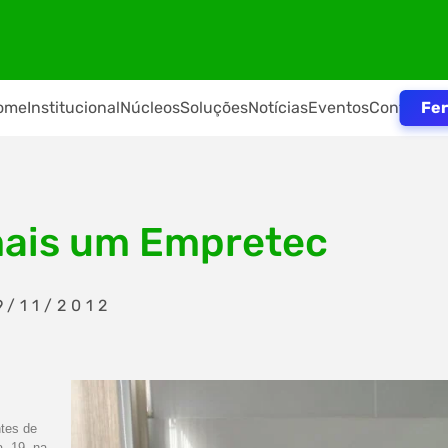
Fer
ome
Institucional
Núcleos
Soluções
Notícias
Eventos
Contato
mais um Empretec
9/11/2012
ntes de
, 19, na