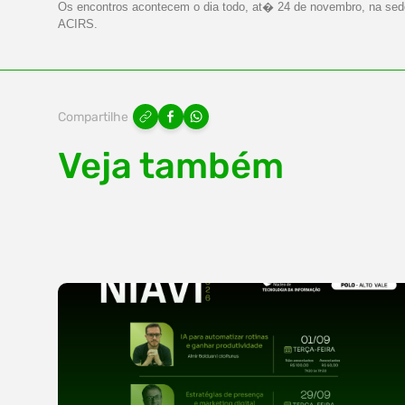
Os encontros acontecem o dia todo, at� 24 de novembro, na sed
ACIRS.
Compartilhe
Veja também