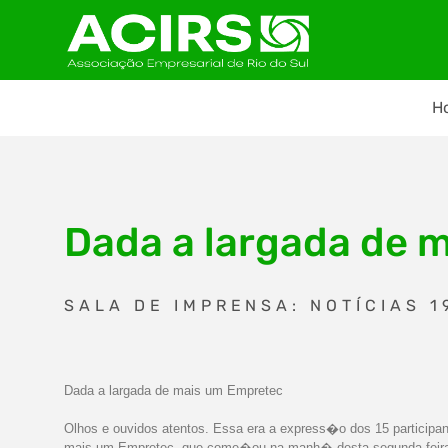
H
Dada a largada de 
SALA DE IMPRENSA: NOTÍCIAS 1
Dada a largada de mais um Empretec
Olhos e ouvidos atentos. Essa era a express�o dos 15 participa
mais um Empretec, que come�ou na manh� desta segunda-feira