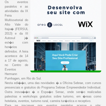
Os eventos
paralelos e as
atividades da IX
Feira
Multissetorial do
Alto Vale do
Itaja� (FERSUL
2013) e da III
Autosul j�
est�o com
hor�rios
definidos. A feira
acontece de 14
a 17 de agosto,
no Centro de
Eventos
Hermann
Purnhagen, em Rio do Sul.
Nesta edi��o, uma das novidades � a Oficina Sebrae, com cursos
presenciais e gratuitos do Programa Sebrae Empreendedor Individual.
Outra inova��o � o Espa�o Senac, onde ser�o realizadas
palestras e workshops gratuitos sobre turismo, em �reas como
hotelaria, eventos, turismo rural, carreira tur�stica e receptivo.
Para se inscrever nos eventos paralelos acesse o site: