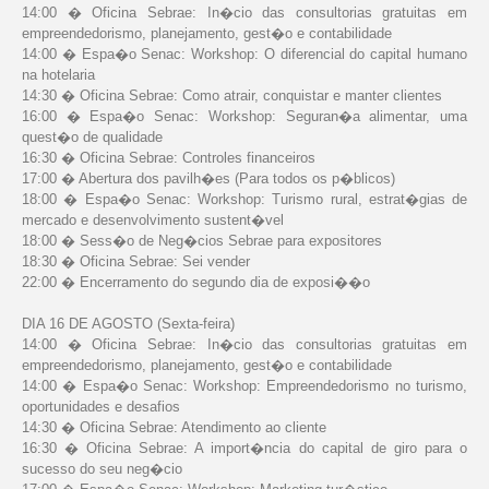
14:00 � Oficina Sebrae: In�cio das consultorias gratuitas em
empreendedorismo, planejamento, gest�o e contabilidade
14:00 � Espa�o Senac: Workshop: O diferencial do capital humano
na hotelaria
14:30 � Oficina Sebrae: Como atrair, conquistar e manter clientes
16:00 � Espa�o Senac: Workshop: Seguran�a alimentar, uma
quest�o de qualidade
16:30 � Oficina Sebrae: Controles financeiros
17:00 � Abertura dos pavilh�es (Para todos os p�blicos)
18:00 � Espa�o Senac: Workshop: Turismo rural, estrat�gias de
mercado e desenvolvimento sustent�vel
18:00 � Sess�o de Neg�cios Sebrae para expositores
18:30 � Oficina Sebrae: Sei vender
22:00 � Encerramento do segundo dia de exposi��o
DIA 16 DE AGOSTO (Sexta-feira)
14:00 � Oficina Sebrae: In�cio das consultorias gratuitas em
empreendedorismo, planejamento, gest�o e contabilidade
14:00 � Espa�o Senac: Workshop: Empreendedorismo no turismo,
oportunidades e desafios
14:30 � Oficina Sebrae: Atendimento ao cliente
16:30 � Oficina Sebrae: A import�ncia do capital de giro para o
sucesso do seu neg�cio