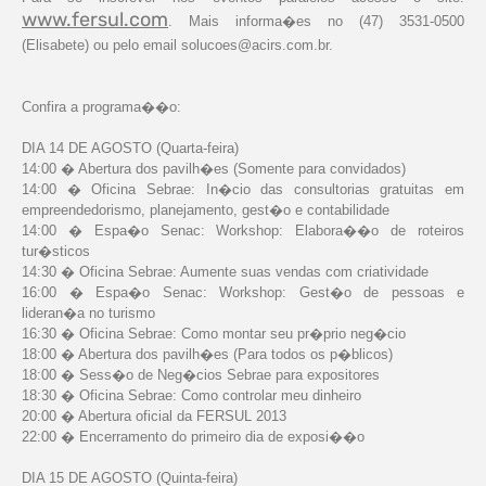
www.fersul.com
. Mais informa�es no (47) 3531-0500
(Elisabete) ou pelo email
solucoes@acirs.com.br
.
Confira a programa��o:
DIA 14 DE AGOSTO (Quarta-feira)
14:00 � Abertura dos pavilh�es (Somente para convidados)
14:00 � Oficina Sebrae: In�cio das consultorias gratuitas em
empreendedorismo, planejamento, gest�o e contabilidade
14:00 � Espa�o Senac: Workshop: Elabora��o de roteiros
tur�sticos
14:30 � Oficina Sebrae: Aumente suas vendas com criatividade
16:00 � Espa�o Senac: Workshop: Gest�o de pessoas e
lideran�a no turismo
16:30 � Oficina Sebrae: Como montar seu pr�prio neg�cio
18:00 � Abertura dos pavilh�es (Para todos os p�blicos)
18:00 � Sess�o de Neg�cios Sebrae para expositores
18:30 � Oficina Sebrae: Como controlar meu dinheiro
20:00 � Abertura oficial da FERSUL 2013
22:00 � Encerramento do primeiro dia de exposi��o
DIA 15 DE AGOSTO (Quinta-feira)