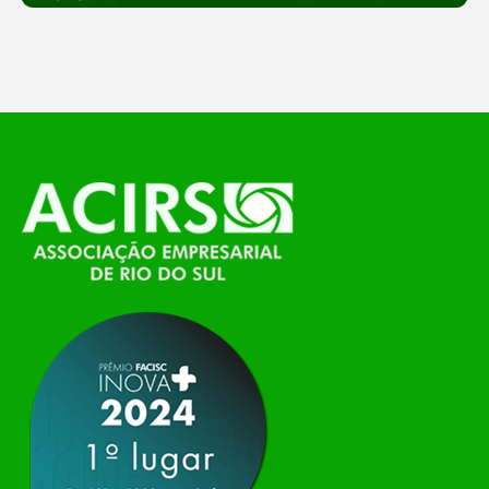
empreendedorismo. Durante os três dias de
feira, o Espaço Tech será um dos palcos
temáticos do…
O Polo ACATE-ACIRS, por meio do NIAVI – Núcleo
de Tecnologia da Informação do Alto Vale do
Itajaí, realizou, no dia 21 de julho, o evento
Conexão Tech NIAVI, reunindo empresas de
tecnologia da região para uma noite de
networking, conteúdo estratégico e
apresentação de novas iniciativas para o setor. O
encontro aconteceu em Rio…