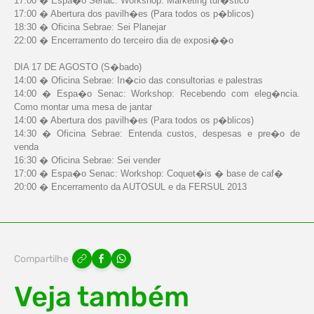
17:00 � Espa�o Senac: Workshop: Marketing tur�stico
17:00 � Abertura dos pavilh�es (Para todos os p�blicos)
18:30 � Oficina Sebrae: Sei Planejar
22:00 � Encerramento do terceiro dia de exposi��o
DIA 17 DE AGOSTO (S�bado)
14:00 � Oficina Sebrae: In�cio das consultorias e palestras
14:00 � Espa�o Senac: Workshop: Recebendo com eleg�ncia.
Como montar uma mesa de jantar
14:00 � Abertura dos pavilh�es (Para todos os p�blicos)
14:30 � Oficina Sebrae: Entenda custos, despesas e pre�o de
venda
16:30 � Oficina Sebrae: Sei vender
17:00 � Espa�o Senac: Workshop: Coquet�is � base de caf�
20:00 � Encerramento da AUTOSUL e da FERSUL 2013
Compartilhe
Veja também