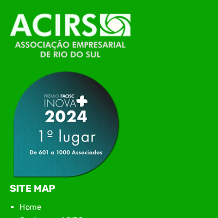
O Polo ACATE-ACIRS, por meio do NIAVI – Núcleo
de Tecnologia da Informação do Alto Vale do
Itajaí, realizou, no dia 21 de julho, o evento
Conexão Tech NIAVI, reunindo empresas de
tecnologia da região para uma noite de
networking, conteúdo estratégico e
apresentação de novas iniciativas para o setor. O
encontro aconteceu em Rio…
SITE MAP
Home