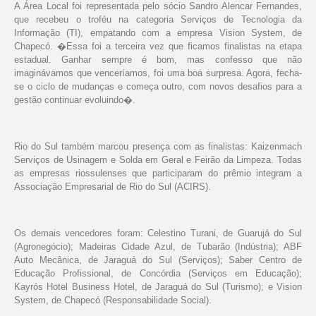
A Área Local foi representada pelo sócio Sandro Alencar Fernandes,
que recebeu o troféu na categoria Serviços de Tecnologia da
Informação (TI), empatando com a empresa Vision System, de
Chapecó. �Essa foi a terceira vez que ficamos finalistas na etapa
estadual. Ganhar sempre é bom, mas confesso que não
imaginávamos que venceríamos, foi uma boa surpresa. Agora, fecha-
se o ciclo de mudanças e começa outro, com novos desafios para a
gestão continuar evoluindo�.
Rio do Sul também marcou presença com as finalistas: Kaizenmach
Serviços de Usinagem e Solda em Geral e Feirão da Limpeza. Todas
as empresas riossulenses que participaram do prêmio integram a
Associação Empresarial de Rio do Sul (ACIRS).
Os demais vencedores foram: Celestino Turani, de Guarujá do Sul
(Agronegócio); Madeiras Cidade Azul, de Tubarão (Indústria); ABF
Auto Mecânica, de Jaraguá do Sul (Serviços); Saber Centro de
Educação Profissional, de Concórdia (Serviços em Educação);
Kayrós Hotel Business Hotel, de Jaraguá do Sul (Turismo); e Vision
System, de Chapecó (Responsabilidade Social).