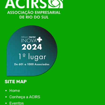
de Tecnologia da Informação do Alto Vale do
Itajaí, realizou, no dia 21 de julho, o evento
Conexão Tech NIAVI, reunindo empresas de
tecnologia da região para uma noite de
networking, conteúdo estratégico e
apresentação de novas iniciativas para o setor. O
encontro aconteceu em Rio…
SITE MAP
Home
Conheça a ACIRS
Eventos