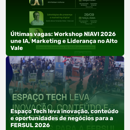
Últimas vagas: Workshop NIAVI 2026
une IA, Marketing e Liderança no Alto
Vale
Com o objetivo de impulsionar a produtividade, a
presença digital e a gestão nas empresas do
Espaço Tech leva inovação, conteúdo
Alto Vale, o Núcleo de Tecnologia da Informação
e oportunidades de negócios para a
(NIAVI), Polo ACATE-ACIRS, realiza a edição
FERSUL 2026
2026 do Workshop NIAVI. O evento foi