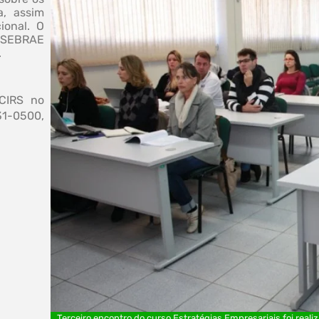
a, assim
ional. O
a SEBRAE
.
ACIRS no
31-0500,
Terceiro encontro do curso Estratégias Empresariais foi real