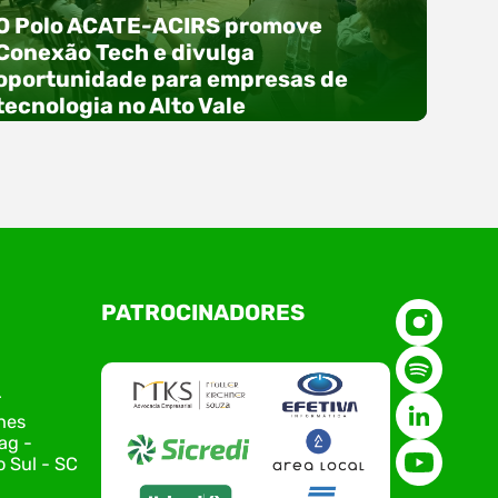
O Polo ACATE-ACIRS promove
Conexão Tech e divulga
oportunidade para empresas de
tecnologia no Alto Vale
O Polo ACATE-ACIRS, por meio do NIAVI – Núcleo
PATROCINADORES
de Tecnologia da Informação do Alto Vale do
Itajaí, realizou, no dia 21 de julho, o evento
Conexão Tech NIAVI, reunindo empresas de
tecnologia da região para uma noite de
r
networking, conteúdo estratégico e
nes
apresentação de novas iniciativas para o setor.
ag -
O encontro aconteceu em Rio…
 Sul - SC