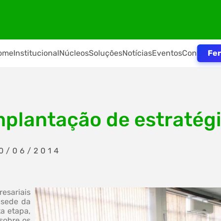
Fer
ome
Institucional
Núcleos
Soluções
Notícias
Eventos
Contato
mplantação de estratég
30/06/2014
esariais
 sede da
ta etapa,
sobre os