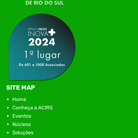
tecnologia da região para uma noite de
networking, conteúdo estratégico e
apresentação de novas iniciativas para o setor. O
encontro aconteceu em Rio…
SITE MAP
Home
Conheça a ACIRS
Eventos
Núcleos
Soluções