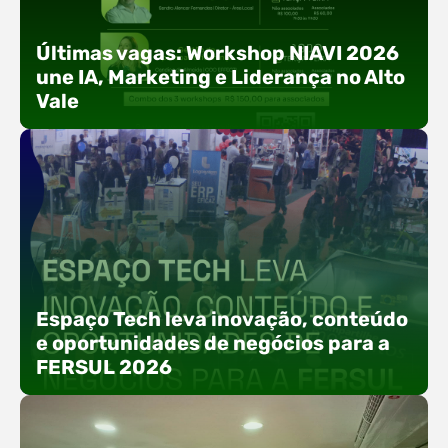
Últimas vagas: Workshop NIAVI 2026
une IA, Marketing e Liderança no Alto
Vale
Com o objetivo de impulsionar a produtividade, a
presença digital e a gestão nas empresas do
Espaço Tech leva inovação, conteúdo
Alto Vale, o Núcleo de Tecnologia da Informação
e oportunidades de negócios para a
(NIAVI), Polo ACATE-ACIRS, realiza a edição
FERSUL 2026
2026 do Workshop NIAVI. O evento foi
estruturado em uma trilha estratégica dividida
em três encontros práticos ao longo dos meses
de setembro e outubro,…