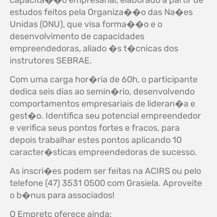
capacita��o empresarial, elaborado a partir de
estudos feitos pela Organiza��o das Na�es
Unidas (ONU), que visa forma��o e o
desenvolvimento de capacidades
empreendedoras, aliado �s t�cnicas dos
instrutores SEBRAE.
Com uma carga hor�ria de 60h, o participante
dedica seis dias ao semin�rio, desenvolvendo
comportamentos empresariais de lideran�a e
gest�o. Identifica seu potencial empreendedor
e verifica seus pontos fortes e fracos, para
depois trabalhar estes pontos aplicando 10
caracter�sticas empreendedoras de sucesso.
As inscri�es podem ser feitas na ACIRS ou pelo
telefone (47) 3531 0500 com Grasiela. Aproveite
o b�nus para associados!
O Empretc oferece ainda: