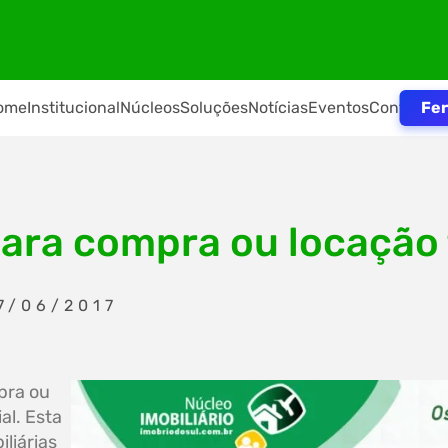
Fer
ome
Institucional
Núcleos
Soluções
Notícias
Eventos
Contato
ara compra ou locação f
7/06/2017
pra ou
al. Esta
iliárias