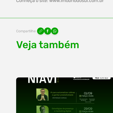
Conheça o site: www.imobriodosul.com.br
Compartilhe
Veja também