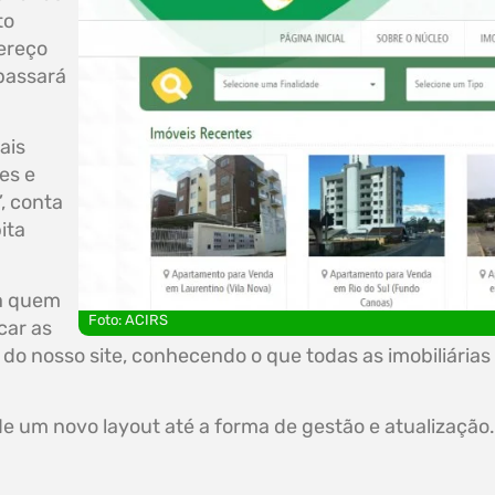
to
ereço
 passará
ais
es e
, conta
ita
 a quem
Foto: ACIRS
car as
 do nosso site, conhecendo o que todas as imobiliárias
de um novo layout até a forma de gestão e atualização