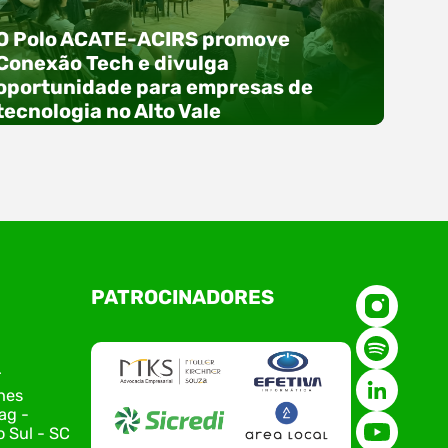
O Polo ACATE-ACIRS promove
Conexão Tech e divulga
oportunidade para empresas de
tecnologia no Alto Vale
O Polo ACATE-ACIRS, por meio do NIAVI – Núcleo
PATROCINADORES
de Tecnologia da Informação do Alto Vale do
Itajaí, realizou, no dia 21 de julho, o evento
Conexão Tech NIAVI, reunindo empresas de
tecnologia da região para uma noite de
r
networking, conteúdo estratégico e
nes
apresentação de novas iniciativas para o setor.
ag -
O encontro aconteceu em Rio…
 Sul - SC