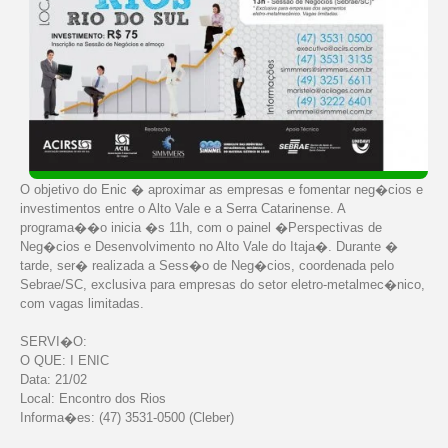
O objetivo do Enic � aproximar as empresas e fomentar neg�cios e
investimentos entre o Alto Vale e a Serra Catarinense. A
programa��o inicia �s 11h, com o painel �Perspectivas de
Neg�cios e Desenvolvimento no Alto Vale do Itaja�. Durante �
tarde, ser� realizada a Sess�o de Neg�cios, coordenada pelo
Sebrae/SC, exclusiva para empresas do setor eletro-metalmec�nico,
com vagas limitadas.
SERVI�O:
O QUE: I ENIC
Data: 21/02
Local: Encontro dos Rios
Informa�es: (47) 3531-0500 (Cleber)