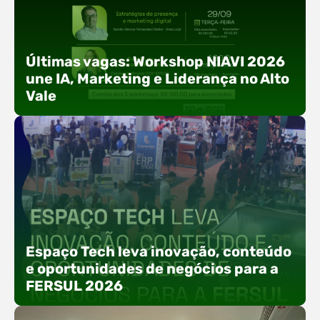
Últimas vagas: Workshop NIAVI 2026
une IA, Marketing e Liderança no Alto
Vale
Com o objetivo de impulsionar a produtividade, a
presença digital e a gestão nas empresas do
Espaço Tech leva inovação, conteúdo
Alto Vale, o Núcleo de Tecnologia da Informação
e oportunidades de negócios para a
(NIAVI), Polo ACATE-ACIRS, realiza a edição
FERSUL 2026
2026 do Workshop NIAVI. O evento foi
estruturado em uma trilha estratégica dividida
em três encontros práticos ao longo dos meses