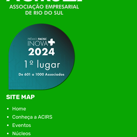
Itajaí, realizou, no dia 21 de julho, o evento
Conexão Tech NIAVI, reunindo empresas de
tecnologia da região para uma noite de
networking, conteúdo estratégico e
apresentação de novas iniciativas para o setor. O
encontro aconteceu em Rio…
SITE MAP
Home
Conheça a ACIRS
Eventos
Núcleos