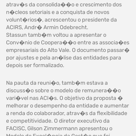
atrav�s da consolida��o e crescimento dos
n�cleos setoriais e a conquista de novos
volunt�rios�, acrescentou o presidente da
ACIRS, Andr� Armin Odebrecht.
Stassun tamb�m voltou a apresentar o
Conv�nio de Coopera��o entre as associa�es
empresariais do Alto Vale. O documento passar�
por ajustes e pela an�lise das entidades para
depois ser formalizado.
Na pauta da reuni�o, tamb�m estava a
discuss�o sobre o modelo de remunera��o
vari�vel nas ACI�s. O objetivo da proposta �
melhorar o desempenho da entidade e aumentar
a renda do colaborador, atrav�s da flexibilidade
e competitividade. O diretor executivo da
FACISC, Gilson Zimmermann apresentou o
Modelo de Excel�ncia da Gest�o que foi