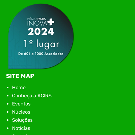
apresentação de novas iniciativas para o setor. O
encontro aconteceu em Rio…
SITE MAP
Home
Conheça a ACIRS
Eventos
Núcleos
Soluções
Notícias