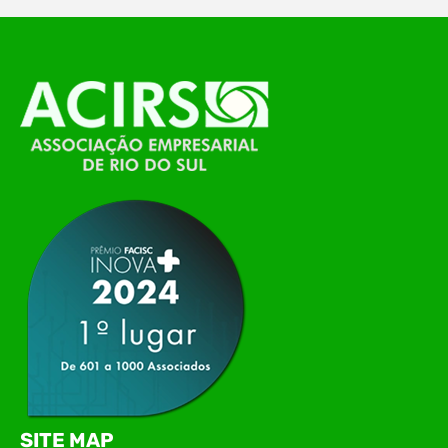
O Polo ACATE-ACIRS, por meio do NIAVI – Núcleo
de Tecnologia da Informação do Alto Vale do
Itajaí, realizou, no dia 21 de julho, o evento
Conexão Tech NIAVI, reunindo empresas de
tecnologia da região para uma noite de
networking, conteúdo estratégico e
apresentação de novas iniciativas para o setor. O
encontro aconteceu em Rio…
SITE MAP