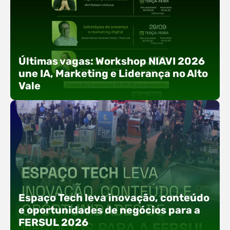
Últimas vagas: Workshop NIAVI 2026
une IA, Marketing e Liderança no Alto
Vale
Com o objetivo de impulsionar a produtividade, a
presença digital e a gestão nas empresas do
Espaço Tech leva inovação, conteúdo
Alto Vale, o Núcleo de Tecnologia da Informação
e oportunidades de negócios para a
(NIAVI), Polo ACATE-ACIRS, realiza a edição
FERSUL 2026
2026 do Workshop NIAVI. O evento foi