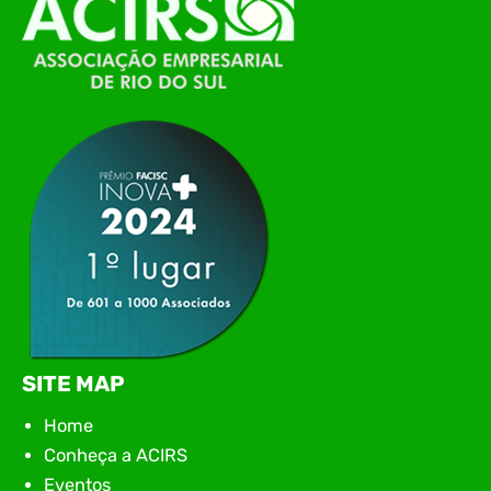
de Tecnologia da Informação do Alto Vale do
Itajaí, realizou, no dia 21 de julho, o evento
Conexão Tech NIAVI, reunindo empresas de
tecnologia da região para uma noite de
networking, conteúdo estratégico e
apresentação de novas iniciativas para o setor. O
encontro aconteceu em Rio…
SITE MAP
Home
Conheça a ACIRS
Eventos