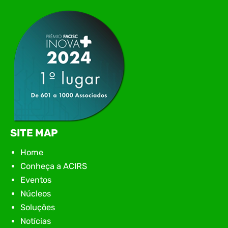
networking, conteúdo estratégico e
apresentação de novas iniciativas para o setor. O
encontro aconteceu em Rio…
SITE MAP
Home
Conheça a ACIRS
Eventos
Núcleos
Soluções
Notícias