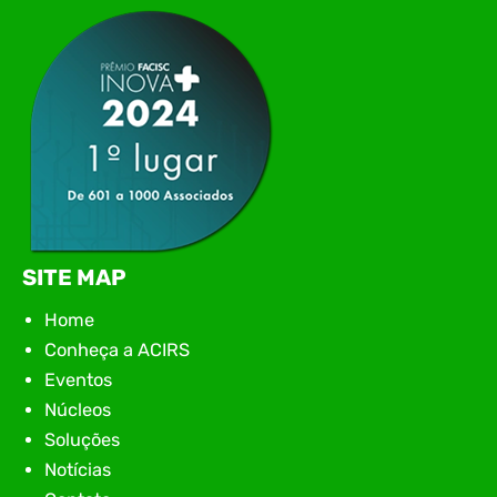
apresentação de novas iniciativas para o setor. O
encontro aconteceu em Rio…
SITE MAP
Home
Conheça a ACIRS
Eventos
Núcleos
Soluções
Notícias