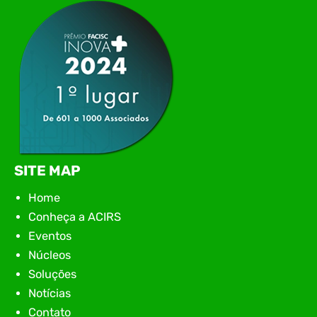
apresentação de novas iniciativas para o setor. O
encontro aconteceu em Rio…
SITE MAP
Home
Conheça a ACIRS
Eventos
Núcleos
Soluções
Notícias
Contato