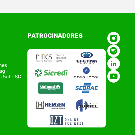
O Polo ACATE-ACIRS, por meio do NIAVI – Núcleo
PATROCINADORES
de Tecnologia da Informação do Alto Vale do
Itajaí, realizou, no dia 21 de julho, o evento
Conexão Tech NIAVI, reunindo empresas de
tecnologia da região para uma noite de
r
networking, conteúdo estratégico e
nes
apresentação de novas iniciativas para o setor.
ag -
O encontro aconteceu em Rio…
 Sul - SC