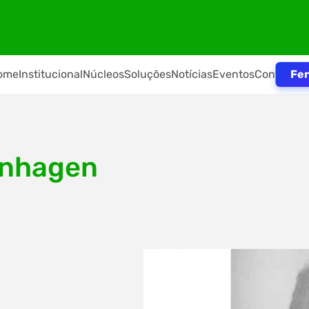
Fer
ome
Institucional
Núcleos
Soluções
Notícias
Eventos
Contato
rnhagen