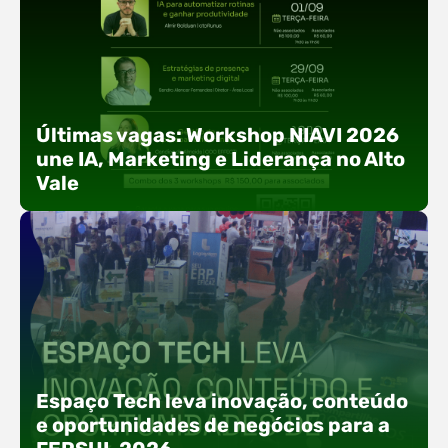
Últimas vagas: Workshop NIAVI 2026
une IA, Marketing e Liderança no Alto
Vale
Com o objetivo de impulsionar a produtividade, a
presença digital e a gestão nas empresas do
Espaço Tech leva inovação, conteúdo
Alto Vale, o Núcleo de Tecnologia da Informação
e oportunidades de negócios para a
(NIAVI), Polo ACATE-ACIRS, realiza a edição