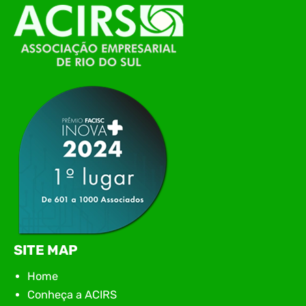
O Polo ACATE-ACIRS, por meio do NIAVI – Núcleo
de Tecnologia da Informação do Alto Vale do
Itajaí, realizou, no dia 21 de julho, o evento
Conexão Tech NIAVI, reunindo empresas de
tecnologia da região para uma noite de
networking, conteúdo estratégico e
apresentação de novas iniciativas para o setor. O
encontro aconteceu em Rio…
SITE MAP
Home
Conheça a ACIRS