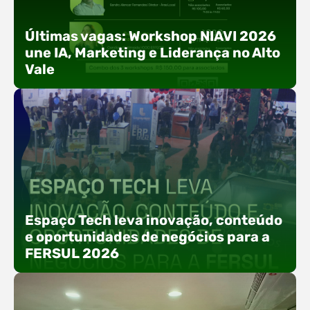
Últimas vagas: Workshop NIAVI 2026
une IA, Marketing e Liderança no Alto
Vale
Com o objetivo de impulsionar a produtividade, a
presença digital e a gestão nas empresas do
Espaço Tech leva inovação, conteúdo
Alto Vale, o Núcleo de Tecnologia da Informação
e oportunidades de negócios para a
(NIAVI), Polo ACATE-ACIRS, realiza a edição
FERSUL 2026
2026 do Workshop NIAVI. O evento foi
estruturado em uma trilha estratégica dividida
em três encontros práticos ao longo dos meses
de setembro e outubro,…