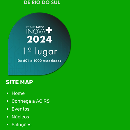
tecnologia da região para uma noite de
networking, conteúdo estratégico e
apresentação de novas iniciativas para o setor. O
encontro aconteceu em Rio…
SITE MAP
Home
Conheça a ACIRS
Eventos
Núcleos
Soluções