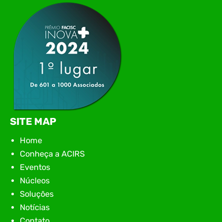
apresentação de novas iniciativas para o setor. O
encontro aconteceu em Rio…
SITE MAP
Home
Conheça a ACIRS
Eventos
Núcleos
Soluções
Notícias
Contato