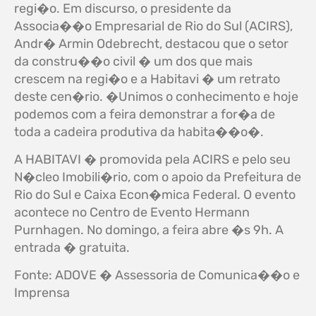
regi�o. Em discurso, o presidente da
Associa��o Empresarial de Rio do Sul (ACIRS),
Andr� Armin Odebrecht, destacou que o setor
da constru��o civil � um dos que mais
crescem na regi�o e a Habitavi � um retrato
deste cen�rio. �Unimos o conhecimento e hoje
podemos com a feira demonstrar a for�a de
toda a cadeira produtiva da habita��o�.
A HABITAVI � promovida pela ACIRS e pelo seu
N�cleo Imobili�rio, com o apoio da Prefeitura de
Rio do Sul e Caixa Econ�mica Federal. O evento
acontece no Centro de Evento Hermann
Purnhagen. No domingo, a feira abre �s 9h. A
entrada � gratuita.
Fonte: ADOVE � Assessoria de Comunica��o e
Imprensa