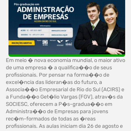
Em meio � nova economia mundial, o maior ativo
de uma empresa � a qualifica��o de seus
profissionais. Por pensar na forma��o de
excel�ncia das lideran�as do futuro, a
Associa��o Empresarial de Rio do Sul (ACIRS) e
a Funda��o Get�lio Vargas (FGV), atrav�s da
SOCIESC, oferecem a P�s-gradua��o em
Administra��o de Empresas para jovens
rec�m-formados de todas as �reas
profissionais. As aulas iniciam dia 26 de agosto e