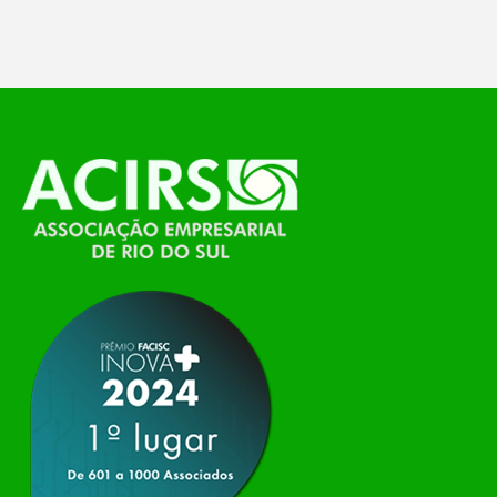
temáticos do…
O Polo ACATE-ACIRS, por meio do NIAVI – Núcleo
de Tecnologia da Informação do Alto Vale do
Itajaí, realizou, no dia 21 de julho, o evento
Conexão Tech NIAVI, reunindo empresas de
tecnologia da região para uma noite de
networking, conteúdo estratégico e
apresentação de novas iniciativas para o setor. O
encontro aconteceu em Rio…