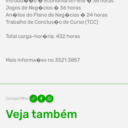
Introdu��o � Economia on-line � 36 horas
Jogos de Neg�cios � 36 horas
An�lise do Plano de Neg�cios � 24 horas
Trabalho de Conclus�o de Curso (TCC)
Total carga-hor�ria: 432 horas
Mais informa�es no 3521 3857
Compartilhe
Veja também