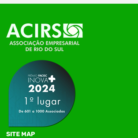
O Polo ACATE-ACIRS, por meio do NIAVI – Núcleo
de Tecnologia da Informação do Alto Vale do
Itajaí, realizou, no dia 21 de julho, o evento
Conexão Tech NIAVI, reunindo empresas de
tecnologia da região para uma noite de
networking, conteúdo estratégico e
apresentação de novas iniciativas para o setor. O
encontro aconteceu em Rio…
SITE MAP