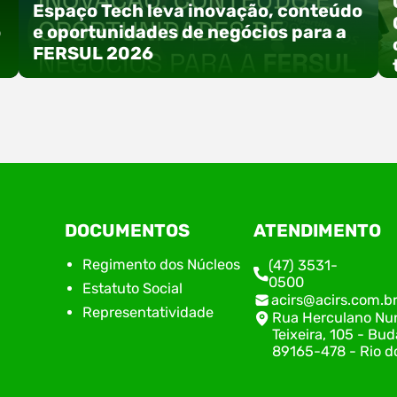
Espaço Tech leva inovação, conteúdo
o
e oportunidades de negócios para a
FERSUL 2026
a
A 15ª FERSUL – Feira Multissetorial do Alto Vale
DOCUMENTOS
ATENDIMENTO
do Itajaí acontece nos dias 12, 13 e 14 de agosto
de 2026, no Centro de Eventos Hermann
Regimento dos Núcleos
(47) 3531-
Purnhagen, e contará com uma programação
0500
Estatuto Social
especial voltada à tecnologia, inovação e
acirs@acirs.com.b
empreendedorismo. Durante os três dias de
Representatividade
Rua Herculano Nu
feira, o Espaço Tech será um dos palcos
Teixeira, 105 - Bud
temáticos do…
89165-478 - Rio do