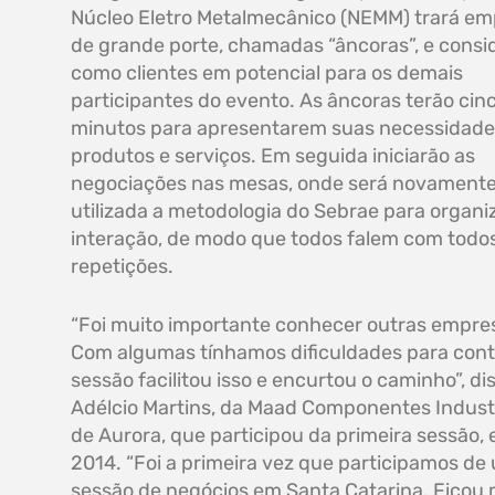
Núcleo Eletro Metalmecânico (NEMM) trará e
de grande porte, chamadas “âncoras”, e consi
como clientes em potencial para os demais
participantes do evento. As âncoras terão cin
minutos para apresentarem suas necessidad
produtos e serviços. Em seguida iniciarão as
negociações nas mesas, onde será novament
utilizada a metodologia do Sebrae para organi
interação, de modo que todos falem com todo
repetições.
“Foi muito importante conhecer outras empre
Com algumas tínhamos dificuldades para cont
sessão facilitou isso e encurtou o caminho”, di
Adélcio Martins, da Maad Componentes Industr
de Aurora, que participou da primeira sessão,
2014. “Foi a primeira vez que participamos de
sessão de negócios em Santa Catarina. Ficou 