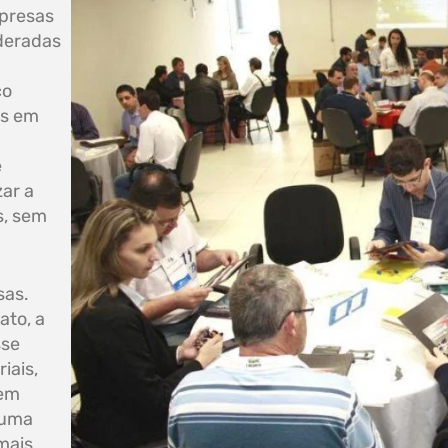
mpresas
deradas
co
es em
e
zar a
s, sem
sas.
ato, a
sse
iais,
 em
 uma
mais