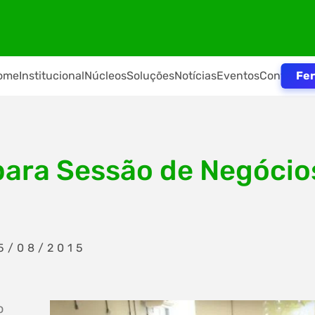
Fer
ome
Institucional
Núcleos
Soluções
Notícias
Eventos
Contato
para Sessão de Negócios
5/08/2015
o