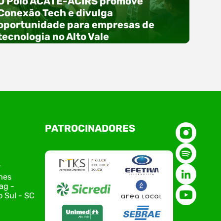
O Polo ACATE-ACIRS promove
Conexão Tech e divulga
oportunidade para empresas de
tecnologia no Alto Vale
O Polo ACATE-ACIRS, por meio do NIAVI – Núcleo
PATROCINADORES
de Tecnologia da Informação do Alto Vale do
Itajaí, realizou, no dia 21 de julho, o evento
Conexão Tech NIAVI, reunindo empresas de
tecnologia da região para uma noite de
r
networking, conteúdo estratégico e
nes
apresentação de novas iniciativas para o setor.
ag -
O encontro aconteceu em Rio…
 Sul - SC