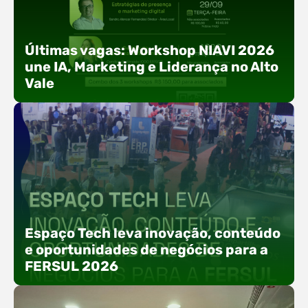
Últimas vagas: Workshop NIAVI 2026
une IA, Marketing e Liderança no Alto
Vale
Com o objetivo de impulsionar a produtividade, a
presença digital e a gestão nas empresas do
Espaço Tech leva inovação, conteúdo
Alto Vale, o Núcleo de Tecnologia da Informação
e oportunidades de negócios para a
(NIAVI), Polo ACATE-ACIRS, realiza a edição
FERSUL 2026
2026 do Workshop NIAVI. O evento foi
estruturado em uma trilha estratégica dividida
em três encontros práticos ao longo dos meses
de setembro e outubro,…