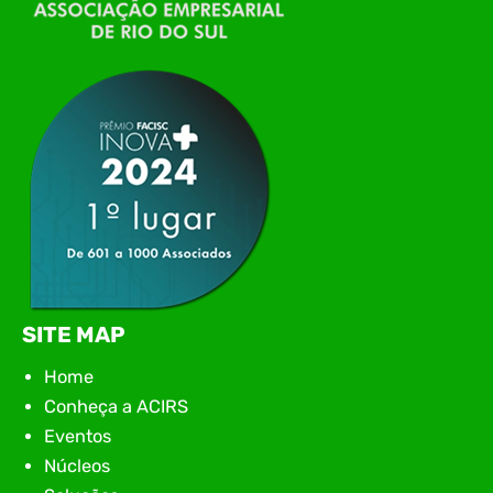
Conexão Tech NIAVI, reunindo empresas de
tecnologia da região para uma noite de
networking, conteúdo estratégico e
apresentação de novas iniciativas para o setor. O
encontro aconteceu em Rio…
SITE MAP
Home
Conheça a ACIRS
Eventos
Núcleos