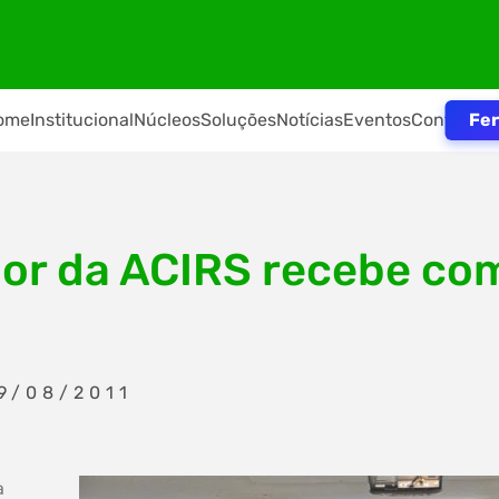
Fer
ome
Institucional
Núcleos
Soluções
Notícias
Eventos
Contato
r da ACIRS recebe co
9/08/2011
a