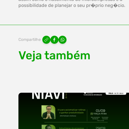
possibilidade de planejar o seu pr�prio neg�cio.
Compartilhe
Veja também