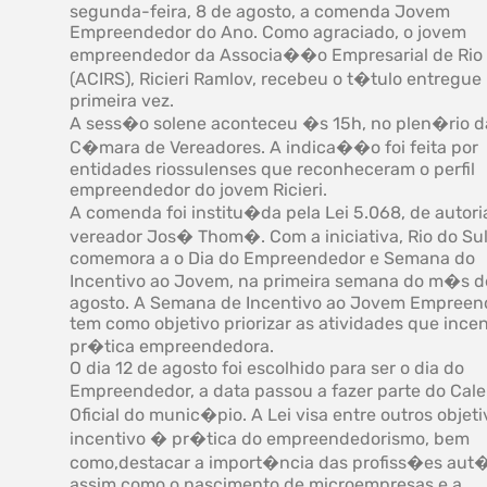
segunda-feira, 8 de agosto, a comenda Jovem
Empreendedor do Ano. Como agraciado, o jovem
empreendedor da Associa��o Empresarial de Rio 
(ACIRS), Ricieri Ramlov, recebeu o t�tulo entregue
primeira vez.
A sess�o solene aconteceu �s 15h, no plen�rio d
C�mara de Vereadores. A indica��o foi feita por
entidades riossulenses que reconheceram o perfil
empreendedor do jovem Ricieri.
A comenda foi institu�da pela Lei 5.068, de autori
vereador Jos� Thom�. Com a iniciativa, Rio do Su
comemora a o Dia do Empreendedor e Semana do
Incentivo ao Jovem, na primeira semana do m�s d
agosto. A Semana de Incentivo ao Jovem Empreen
tem como objetivo priorizar as atividades que ince
pr�tica empreendedora.
O dia 12 de agosto foi escolhido para ser o dia do
Empreendedor, a data passou a fazer parte do Cal
Oficial do munic�pio. A Lei visa entre outros objeti
incentivo � pr�tica do empreendedorismo, bem
como,destacar a import�ncia das profiss�es aut
assim como o nascimento de microempresas e a