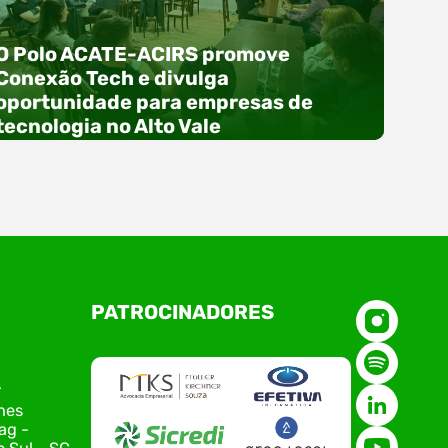
O Polo ACATE-ACIRS promove
Conexão Tech e divulga
oportunidade para empresas de
tecnologia no Alto Vale
O Polo ACATE-ACIRS, por meio do NIAVI – Núcleo
PATROCINADORES
de Tecnologia da Informação do Alto Vale do
Itajaí, realizou, no dia 21 de julho, o evento
Conexão Tech NIAVI, reunindo empresas de
tecnologia da região para uma noite de
r
networking, conteúdo estratégico e
nes
apresentação de novas iniciativas para o setor.
ag -
O encontro aconteceu em Rio…