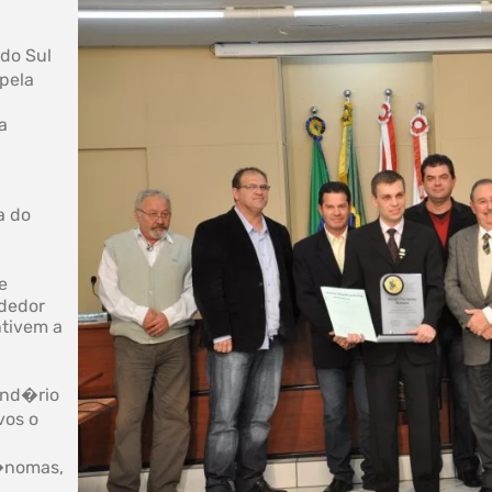
do Sul
 pela
a
a do
l
e
dedor
ntivem a
end�rio
vos o
�nomas,