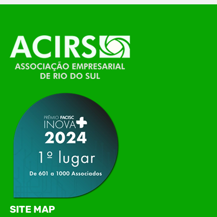
O Polo ACATE-ACIRS, por meio do NIAVI – Núcleo
de Tecnologia da Informação do Alto Vale do
Itajaí, realizou, no dia 21 de julho, o evento
Conexão Tech NIAVI, reunindo empresas de
tecnologia da região para uma noite de
networking, conteúdo estratégico e
apresentação de novas iniciativas para o setor. O
encontro aconteceu em Rio…
SITE MAP