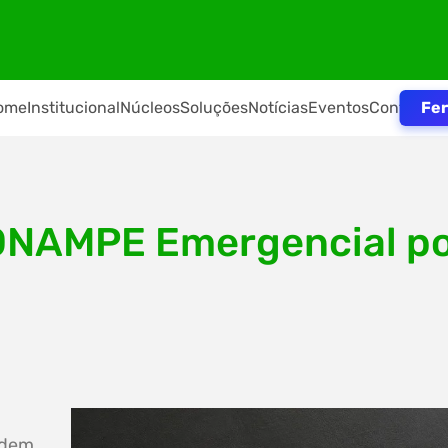
Fer
ome
Institucional
Núcleos
Soluções
Notícias
Eventos
Contato
NAMPE Emergencial pod
odem