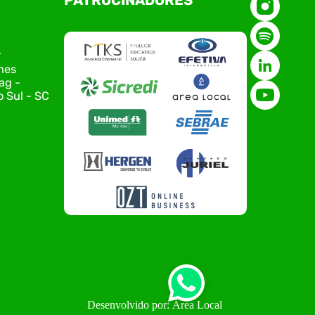
PATROCINADORES
de Tecnologia da Informação do Alto Vale do
Itajaí, realizou, no dia 21 de julho, o evento
Conexão Tech NIAVI, reunindo empresas de
tecnologia da região para uma noite de
r
networking, conteúdo estratégico e
nes
apresentação de novas iniciativas para o setor.
ag -
O encontro aconteceu em Rio…
 Sul - SC
Desenvolvido por: Área Local