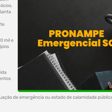
ócios.
Santa
ite
0 mil e
ípios
ida
entos
tuação de emergência ou estado de calamidade pública