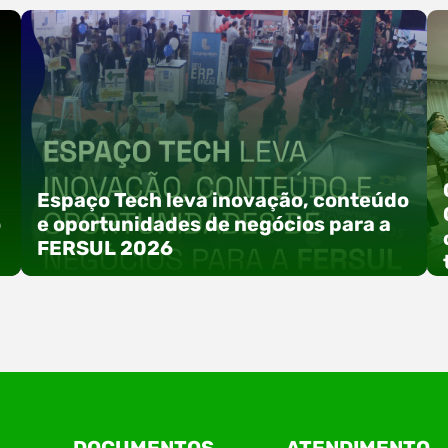
Espaço Tech leva inovação, conteúdo
o
e oportunidades de negócios para a
FERSUL 2026
a
A 15ª FERSUL – Feira Multissetorial do Alto Vale