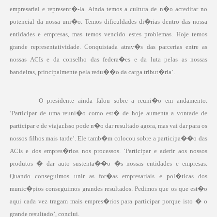
empresarial e represent�-la. Ainda temos a cultura de n�o acreditar no
potencial da nossa uni�o. Temos dificuldades di�rias dentro das nossa
entidades e empresas, mas temos vencido estes problemas. Hoje temos
grande representatividade. Conquistada atrav�s das parcerias entre as
nossas ACIs e da conselho das federa�es e da luta pelas as nossas
bandeiras, principalmente pela redu��o da carga tribut�ria’.
O presidente ainda falou sobre a reuni�o em andamento.
‘Participar de uma reuni�o como est� de hoje aumenta a vontade de
participar e de viajar.Isso pode n�o dar resultado agora, mas vai dar para os
nossos filhos mais tarde’. Ele tamb�m colocou sobre a participa��o das
ACIs e dos empres�rios nos processos. ‘Participar e aderir aos nossos
produtos � dar auto sustenta��o �s nossas entidades e empresas.
Quando conseguimos unir as for�as empresariais e pol�ticas dos
munic�pios conseguimos grandes resultados. Pedimos que os que est�o
aqui cada vez tragam mais empres�rios para participar porque isto � o
grande resultado’, conclui.