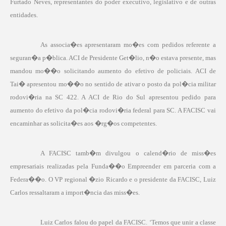
Furtado Neves, representantes do poder executivo, legislativo e de outras
entidades.
As associa�es apresentaram mo�es com pedidos referente a
seguran�a p�blica. ACI de Presidente Get�lio, n�o estava presente, mas
mandou mo��o solicitando aumento do efetivo de policiais. ACI de
Tai� apresentou mo��o no sentido de ativar o posto da pol�cia militar
rodovi�ria na SC
422. A
ACI de Rio do Sul apresentou pedido para
aumento do efetivo da pol�cia rodovi�ria federal para SC. A FACISC vai
encaminhar as solicita�es aos �rg�os competentes.
A FACISC tamb�m divulgou o calend�rio de miss�es
empresariais realizadas pela Funda��o Empreender em parceria com a
Federa��o. O VP regional �zio Ricardo e o presidente da FACISC, Luiz
Carlos ressaltaram a import�ncia das miss�es.
Luiz Carlos falou do papel da FACISC. ‘Temos que unir a classe