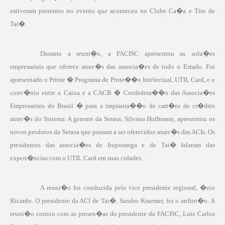
estiveram presentes no evento que aconteceu no Clube Ca�a e Tiro de
Tai�.
Durante a reuni�o, a FACISC apresentou as solu�es
empresariais que oferece atrav�s das associa�es de todo o Estado. Foi
apresentado o Printe � Programa de Prote��o Intelectual, UTIL Card, e o
conv�nio entre a Caixa e a CACB � Confedera��o das Associa�es
Empresariais do Brasil � para a implanta��o de cart�es de cr�dito
atrav�s do Sistema. A gerente da Serasa, Silvana Hoffmann, apresentou os
novos produtos da Serasa que passam a ser oferecidos atrav�s das ACIs. Os
presidentes das associa�es de Ituporanga e de Tai� falaram das
experi�ncias com o UTIL Card em suas cidades.
A reuni�o foi conduzida pelo vice presidente regional, �zio
Ricardo. O presidente da ACI de Tai�, Sandro Kraemer, foi o anfitri�o. A
reuni�o contou com as presen�as do presidente da FACISC, Luiz Carlos