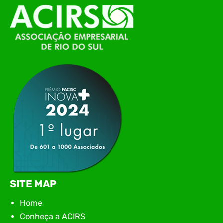
O Polo ACATE-ACIRS, por meio do NIAVI – Núcleo
de Tecnologia da Informação do Alto Vale do
Itajaí, realizou, no dia 21 de julho, o evento
Conexão Tech NIAVI, reunindo empresas de
tecnologia da região para uma noite de
networking, conteúdo estratégico e
apresentação de novas iniciativas para o setor. O
encontro aconteceu em Rio…
SITE MAP
Home
Conheça a ACIRS