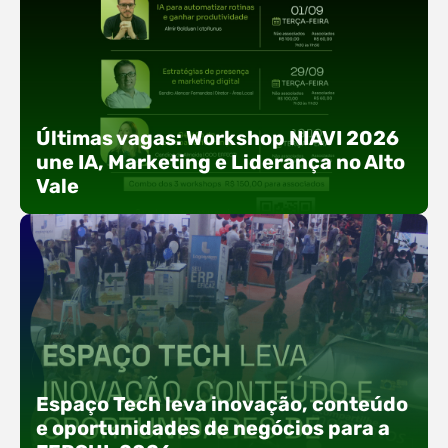
Últimas vagas: Workshop NIAVI 2026
une IA, Marketing e Liderança no Alto
Vale
Com o objetivo de impulsionar a produtividade, a
presença digital e a gestão nas empresas do
Espaço Tech leva inovação, conteúdo
Alto Vale, o Núcleo de Tecnologia da Informação
e oportunidades de negócios para a
(NIAVI), Polo ACATE-ACIRS, realiza a edição