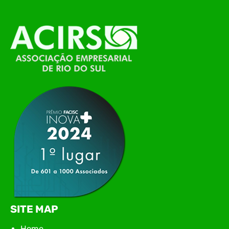
O Polo ACATE-ACIRS, por meio do NIAVI – Núcleo
de Tecnologia da Informação do Alto Vale do
Itajaí, realizou, no dia 21 de julho, o evento
Conexão Tech NIAVI, reunindo empresas de
tecnologia da região para uma noite de
networking, conteúdo estratégico e
apresentação de novas iniciativas para o setor. O
encontro aconteceu em Rio…
SITE MAP
Home