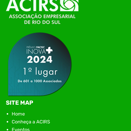
de Tecnologia da Informação do Alto Vale do
Itajaí, realizou, no dia 21 de julho, o evento
Conexão Tech NIAVI, reunindo empresas de
tecnologia da região para uma noite de
networking, conteúdo estratégico e
apresentação de novas iniciativas para o setor. O
encontro aconteceu em Rio…
SITE MAP
Home
Conheça a ACIRS
Eventos