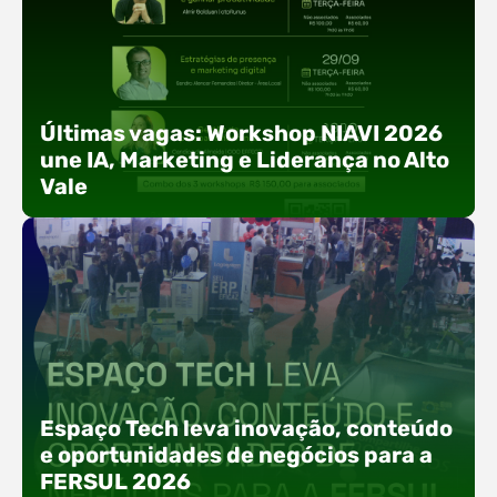
Últimas vagas: Workshop NIAVI 2026
une IA, Marketing e Liderança no Alto
Vale
Com o objetivo de impulsionar a produtividade, a
presença digital e a gestão nas empresas do
Espaço Tech leva inovação, conteúdo
Alto Vale, o Núcleo de Tecnologia da Informação
e oportunidades de negócios para a
(NIAVI), Polo ACATE-ACIRS, realiza a edição
FERSUL 2026
2026 do Workshop NIAVI. O evento foi