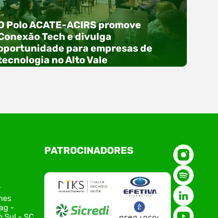
O Polo ACATE-ACIRS promove
Conexão Tech e divulga
oportunidade para empresas de
tecnologia no Alto Vale
O Polo ACATE-ACIRS, por meio do NIAVI – Núcleo
PATROCINADORES
de Tecnologia da Informação do Alto Vale do
Itajaí, realizou, no dia 21 de julho, o evento
Conexão Tech NIAVI, reunindo empresas de
tecnologia da região para uma noite de
r
networking, conteúdo estratégico e
nes
apresentação de novas iniciativas para o setor.
ag -
O encontro aconteceu em Rio…
 Sul - SC