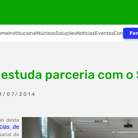
Fer
ome
Institucional
Núcleos
Soluções
Notícias
Eventos
Contato
 estuda parceria com 
1/07/2014
ão desta
cias de
arial de