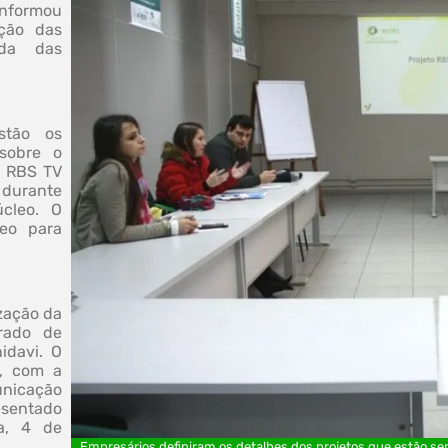
 informou
ção das
ida das
stão os
sobre o
a RBS TV
, durante
cleo. O
eo para
.
ização da
grado de
idavi. O
o, com a
nicação
resentado
a, 4 de
Empresários definiram os detalhes dos projetos que estão 