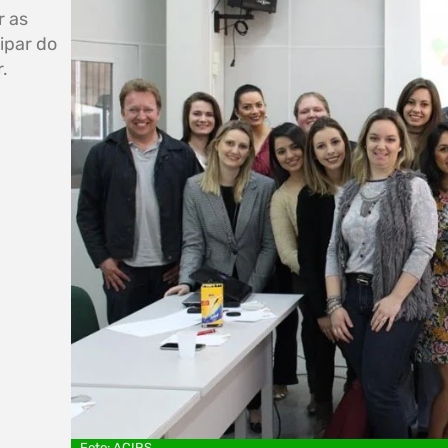
r as
ipar do
r.
Foto: ACIRS