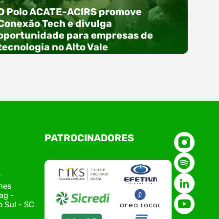
O Polo ACATE-ACIRS promove
Conexão Tech e divulga
oportunidade para empresas de
tecnologia no Alto Vale
O Polo ACATE-ACIRS, por meio do NIAVI – Núcleo
PATROCINADORES
de Tecnologia da Informação do Alto Vale do
Itajaí, realizou, no dia 21 de julho, o evento
Conexão Tech NIAVI, reunindo empresas de
tecnologia da região para uma noite de
r
networking, conteúdo estratégico e
nes
apresentação de novas iniciativas para o setor.
ag -
O encontro aconteceu em Rio…
 Sul - SC