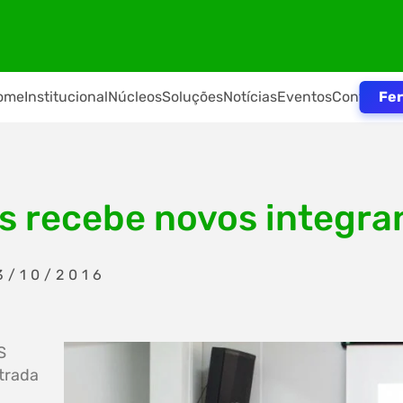
Fer
ome
Institucional
Núcleos
Soluções
Notícias
Eventos
Contato
s recebe novos integra
3/10/2016
S
ntrada