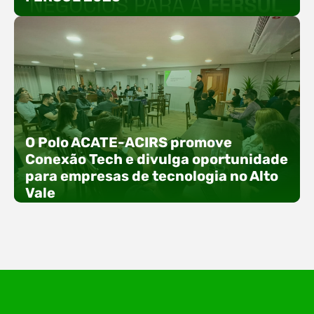
estruturado em uma trilha estratégica dividida
em três encontros práticos ao longo dos meses
de setembro e outubro,…
A 15ª FERSUL – Feira Multissetorial do Alto Vale
O Polo ACATE-ACIRS promove
do Itajaí acontece nos dias 12, 13 e 14 de agosto
Conexão Tech e divulga oportunidade
de 2026, no Centro de Eventos Hermann
Purnhagen, e contará com uma programação
para empresas de tecnologia no Alto
especial voltada à tecnologia, inovação e
Vale
empreendedorismo. Durante os três dias de
feira, o Espaço Tech será um dos palcos
temáticos do…