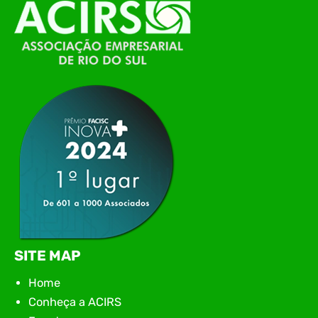
O Polo ACATE-ACIRS, por meio do NIAVI – Núcleo
de Tecnologia da Informação do Alto Vale do
Itajaí, realizou, no dia 21 de julho, o evento
Conexão Tech NIAVI, reunindo empresas de
tecnologia da região para uma noite de
networking, conteúdo estratégico e
apresentação de novas iniciativas para o setor. O
encontro aconteceu em Rio…
SITE MAP
Home
Conheça a ACIRS