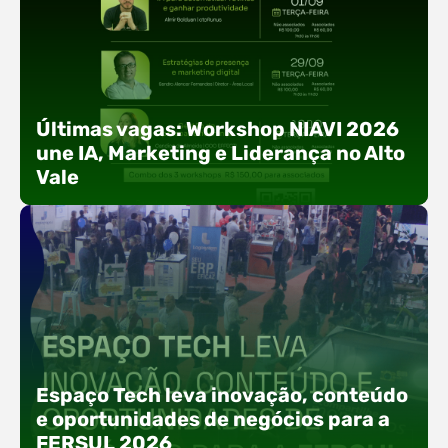
Últimas vagas: Workshop NIAVI 2026
une IA, Marketing e Liderança no Alto
Vale
Com o objetivo de impulsionar a produtividade, a
presença digital e a gestão nas empresas do
Espaço Tech leva inovação, conteúdo
Alto Vale, o Núcleo de Tecnologia da Informação
e oportunidades de negócios para a
(NIAVI), Polo ACATE-ACIRS, realiza a edição
FERSUL 2026
2026 do Workshop NIAVI. O evento foi