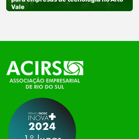
especial voltada à tecnologia, inovação e
Vale
empreendedorismo. Durante os três dias de
feira, o Espaço Tech será um dos palcos
temáticos do…
O Polo ACATE-ACIRS, por meio do NIAVI – Núcleo
de Tecnologia da Informação do Alto Vale do
Itajaí, realizou, no dia 21 de julho, o evento
Conexão Tech NIAVI, reunindo empresas de
tecnologia da região para uma noite de
networking, conteúdo estratégico e
apresentação de novas iniciativas para o setor. O
encontro aconteceu em Rio…