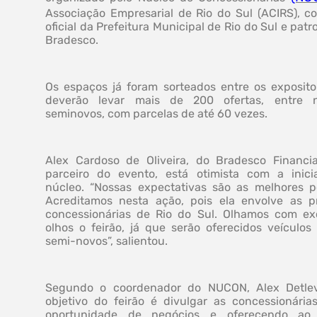
Associação Empresarial de Rio do Sul (ACIRS), c
oficial da Prefeitura Municipal de Rio do Sul e patr
Bradesco.
Os espaços já foram sorteados entre os exposito
deverão levar mais de 200 ofertas, entre 
seminovos, com parcelas de até 60 vezes.
Alex Cardoso de Oliveira, do Bradesco Financi
parceiro do evento, está otimista com a inici
núcleo. “Nossas expectativas são as melhores po
Acreditamos nesta ação, pois ela envolve as pr
concessionárias de Rio do Sul. Olhamos com ex
olhos o feirão, já que serão oferecidos veículos
semi-novos”, salientou.
Segundo o coordenador do NUCON, Alex Detlev
objetivo do feirão é divulgar as concessionária
oportunidade de negócios e oferecendo ao 