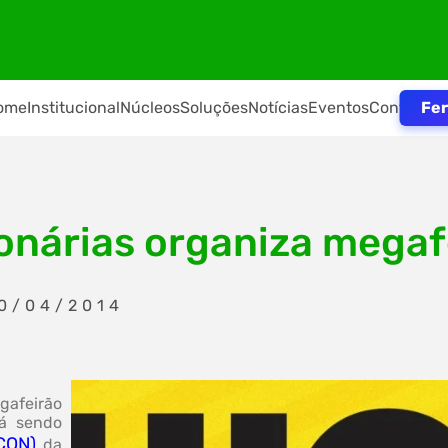
Fer
ome
Institucional
Núcleos
Soluções
Notícias
Eventos
Contato
onárias organiza megaf
30/04/2014
gafeirão
tá sendo
CON)
da