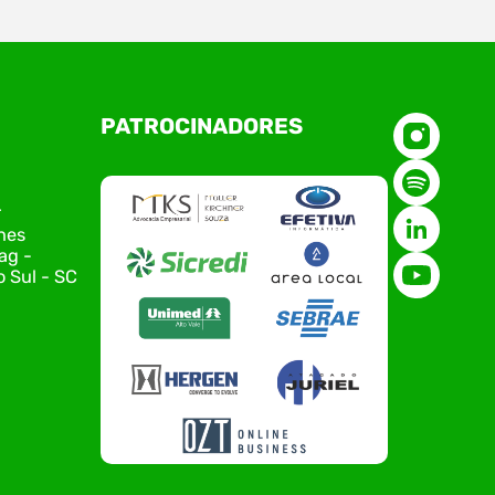
O Polo ACATE-ACIRS, por meio do NIAVI – Núcleo
PATROCINADORES
de Tecnologia da Informação do Alto Vale do
Itajaí, realizou, no dia 21 de julho, o evento
Conexão Tech NIAVI, reunindo empresas de
tecnologia da região para uma noite de
r
networking, conteúdo estratégico e
nes
apresentação de novas iniciativas para o setor.
ag -
O encontro aconteceu em Rio…
 Sul - SC