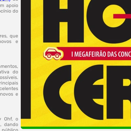
om apoio
ocínio do
res, que
novos e
amentos,
ativa do
ssíveis.
incipais
celentes
 novos e
 Ohf, o
s, dando
público