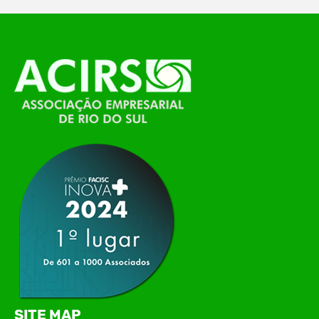
O Polo ACATE-ACIRS, por meio do NIAVI – Núcleo
de Tecnologia da Informação do Alto Vale do
Itajaí, realizou, no dia 21 de julho, o evento
Conexão Tech NIAVI, reunindo empresas de
tecnologia da região para uma noite de
networking, conteúdo estratégico e
apresentação de novas iniciativas para o setor. O
encontro aconteceu em Rio…
SITE MAP