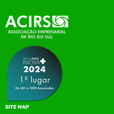
O Polo ACATE-ACIRS, por meio do NIAVI – Núcleo
de Tecnologia da Informação do Alto Vale do
Itajaí, realizou, no dia 21 de julho, o evento
Conexão Tech NIAVI, reunindo empresas de
tecnologia da região para uma noite de
networking, conteúdo estratégico e
apresentação de novas iniciativas para o setor. O
encontro aconteceu em Rio…
SITE MAP