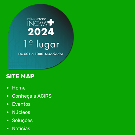
apresentação de novas iniciativas para o setor. O
encontro aconteceu em Rio…
SITE MAP
Home
Conheça a ACIRS
Eventos
Núcleos
Soluções
Notícias